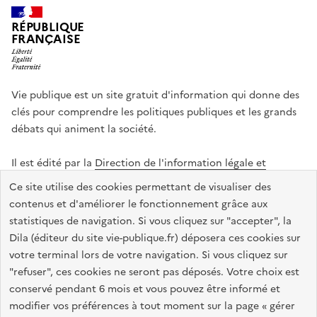
RÉPUBLIQUE
FRANÇAISE
Vie publique est un site gratuit d'information qui donne des
clés pour comprendre les politiques publiques et les grands
débats qui animent la société.
Il est édité par la
Direction de l'information légale et
administrative
.
Ce site utilise des cookies permettant de visualiser des
contenus et d'améliorer le fonctionnement grâce aux
statistiques de navigation. Si vous cliquez sur "accepter", la
legifrance.gouv.fr
info.gouv.fr
data.gouv.fr
Dila (éditeur du site vie-publique.fr) déposera ces cookies sur
service-public.gouv.fr
votre terminal lors de votre navigation. Si vous cliquez sur
"refuser", ces cookies ne seront pas déposés. Votre choix est
conservé pendant 6 mois et vous pouvez être informé et
modifier vos préférences à tout moment sur la page « gérer
Accessibilité : totalement conforme
Données personnelles