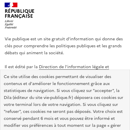
RÉPUBLIQUE
FRANÇAISE
Vie publique est un site gratuit d'information qui donne des
clés pour comprendre les politiques publiques et les grands
débats qui animent la société.
Il est édité par la
Direction de l'information légale et
administrative
.
Ce site utilise des cookies permettant de visualiser des
contenus et d'améliorer le fonctionnement grâce aux
statistiques de navigation. Si vous cliquez sur "accepter", la
legifrance.gouv.fr
info.gouv.fr
data.gouv.fr
Dila (éditeur du site vie-publique.fr) déposera ces cookies sur
service-public.gouv.fr
votre terminal lors de votre navigation. Si vous cliquez sur
"refuser", ces cookies ne seront pas déposés. Votre choix est
conservé pendant 6 mois et vous pouvez être informé et
modifier vos préférences à tout moment sur la page « gérer
Accessibilité : totalement conforme
Données personnelles