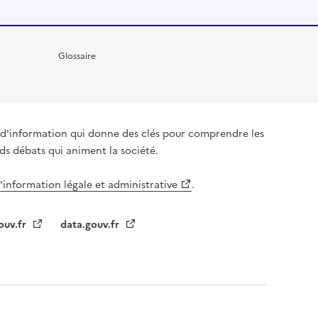
Glossaire
it d'information qui donne des clés pour comprendre les
nds débats qui animent la société.
l'information légale et administrative
.
ouv.fr
data.gouv.fr