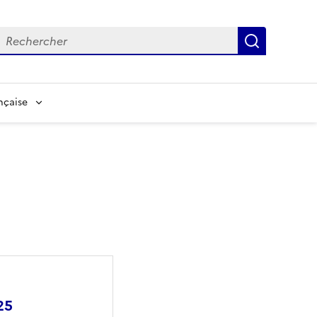
echerche
Recherch
nçaise
25