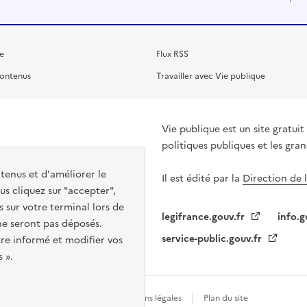
e
Flux RSS
contenus
Travailler avec Vie publique
Vie publique est un site gratu
politiques publiques et les gra
ntenus et d'améliorer le
Il est édité par la
Direction de 
s cliquez sur "accepter",
s sur votre terminal lors de
legifrance.gouv.fr
info.g
 ne seront pas déposés.
service-public.gouv.fr
re informé et modifier vos
 ».
Gestion des cookies
Mentions légales
Plan du site