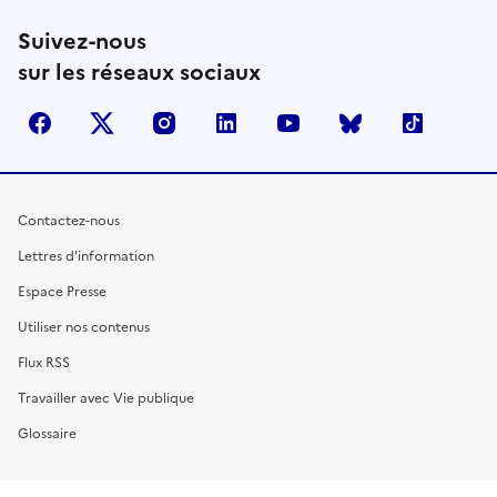
Suivez-nous
sur les réseaux sociaux
facebook
X (anciennement Twitter)
instagram
linkedin
youtube
Bluesky
TikTok
Contactez-nous
Lettres d'information
Espace Presse
Utiliser nos contenus
Flux RSS
Travailler avec Vie publique
Glossaire