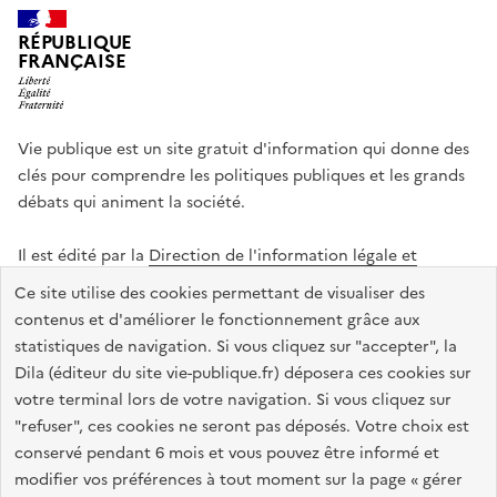
RÉPUBLIQUE
FRANÇAISE
Vie publique est un site gratuit d'information qui donne des
clés pour comprendre les politiques publiques et les grands
débats qui animent la société.
Il est édité par la
Direction de l'information légale et
administrative
.
Ce site utilise des cookies permettant de visualiser des
contenus et d'améliorer le fonctionnement grâce aux
statistiques de navigation. Si vous cliquez sur "accepter", la
legifrance.gouv.fr
info.gouv.fr
data.gouv.fr
Dila (éditeur du site vie-publique.fr) déposera ces cookies sur
service-public.gouv.fr
votre terminal lors de votre navigation. Si vous cliquez sur
"refuser", ces cookies ne seront pas déposés. Votre choix est
conservé pendant 6 mois et vous pouvez être informé et
modifier vos préférences à tout moment sur la page « gérer
Accessibilité : totalement conforme
Données personnelles