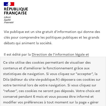
RÉPUBLIQUE
FRANÇAISE
Vie publique est un site gratuit d'information qui donne des
clés pour comprendre les politiques publiques et les grands
débats qui animent la société.
Il est édité par la
Direction de l'information légale et
administrative
.
Ce site utilise des cookies permettant de visualiser des
contenus et d'améliorer le fonctionnement grâce aux
statistiques de navigation. Si vous cliquez sur "accepter", la
legifrance.gouv.fr
info.gouv.fr
data.gouv.fr
Dila (éditeur du site vie-publique.fr) déposera ces cookies sur
service-public.gouv.fr
votre terminal lors de votre navigation. Si vous cliquez sur
"refuser", ces cookies ne seront pas déposés. Votre choix est
conservé pendant 6 mois et vous pouvez être informé et
modifier vos préférences à tout moment sur la page « gérer
Accessibilité : totalement conforme
Données personnelles