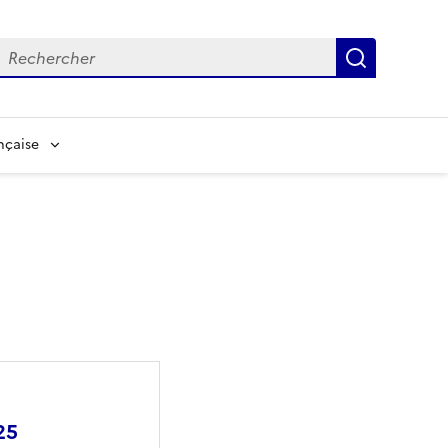
echerche
Recherch
nçaise
25