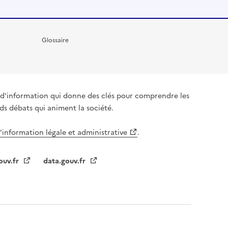
Glossaire
it d'information qui donne des clés pour comprendre les
nds débats qui animent la société.
l'information légale et administrative
.
ouv.fr
data.gouv.fr