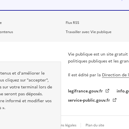
e
Flux RSS
contenus
Travailler avec Vie publique
Vie publique est un site gratu
politiques publiques et les gra
ntenus et d'améliorer le
Il est édité par la
Direction de 
s cliquez sur "accepter",
s sur votre terminal lors de
legifrance.gouv.fr
info.g
 ne seront pas déposés.
service-public.gouv.fr
re informé et modifier vos
 ».
Gestion des cookies
Mentions légales
Plan du site