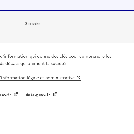
Glossaire
it d'information qui donne des clés pour comprendre les
nds débats qui animent la société.
l'information légale et administrative
.
ouv.fr
data.gouv.fr