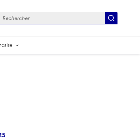
echerche
Recherch
nçaise
25