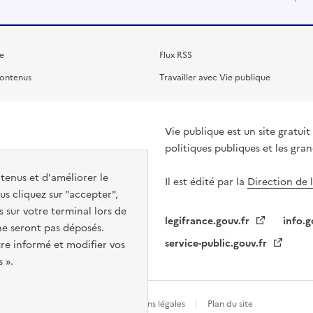
e
Flux RSS
contenus
Travailler avec Vie publique
Vie publique est un site gratu
politiques publiques et les gra
ntenus et d'améliorer le
Il est édité par la
Direction de 
s cliquez sur "accepter",
s sur votre terminal lors de
legifrance.gouv.fr
info.g
 ne seront pas déposés.
service-public.gouv.fr
re informé et modifier vos
 ».
Gestion des cookies
Mentions légales
Plan du site