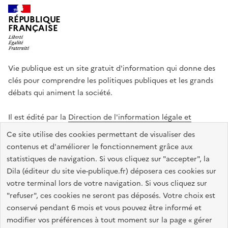
RÉPUBLIQUE
FRANÇAISE
Vie publique est un site gratuit d'information qui donne des
clés pour comprendre les politiques publiques et les grands
débats qui animent la société.
Il est édité par la
Direction de l'information légale et
administrative
.
Ce site utilise des cookies permettant de visualiser des
contenus et d'améliorer le fonctionnement grâce aux
statistiques de navigation. Si vous cliquez sur "accepter", la
legifrance.gouv.fr
info.gouv.fr
data.gouv.fr
Dila (éditeur du site vie-publique.fr) déposera ces cookies sur
service-public.gouv.fr
votre terminal lors de votre navigation. Si vous cliquez sur
"refuser", ces cookies ne seront pas déposés. Votre choix est
conservé pendant 6 mois et vous pouvez être informé et
modifier vos préférences à tout moment sur la page « gérer
Accessibilité : totalement conforme
Données personnelles