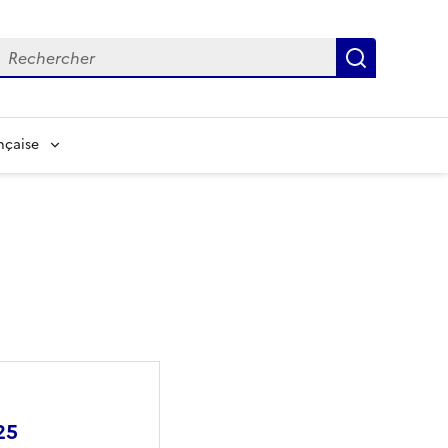
echerche
Recherch
nçaise
25