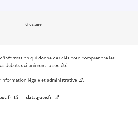
Glossaire
it d'information qui donne des clés pour comprendre les
nds débats qui animent la société.
l'information légale et administrative
.
ouv.fr
data.gouv.fr