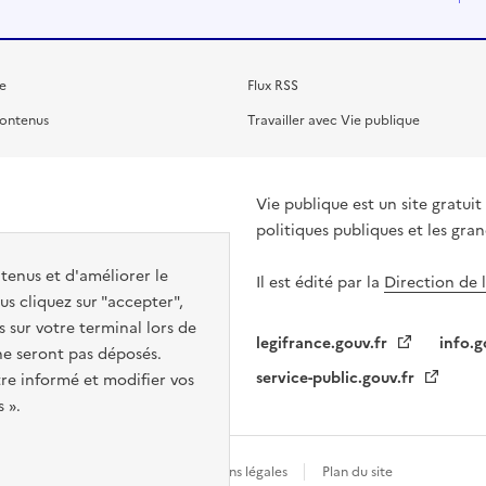
e
Flux RSS
contenus
Travailler avec Vie publique
Vie publique est un site gratu
politiques publiques et les gra
ntenus et d'améliorer le
Il est édité par la
Direction de 
s cliquez sur "accepter",
s sur votre terminal lors de
legifrance.gouv.fr
info.g
 ne seront pas déposés.
service-public.gouv.fr
re informé et modifier vos
 ».
Gestion des cookies
Mentions légales
Plan du site