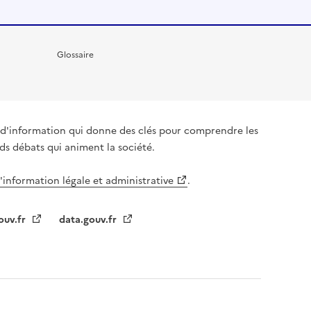
Glossaire
it d'information qui donne des clés pour comprendre les
nds débats qui animent la société.
l'information légale et administrative
.
ouv.fr
data.gouv.fr