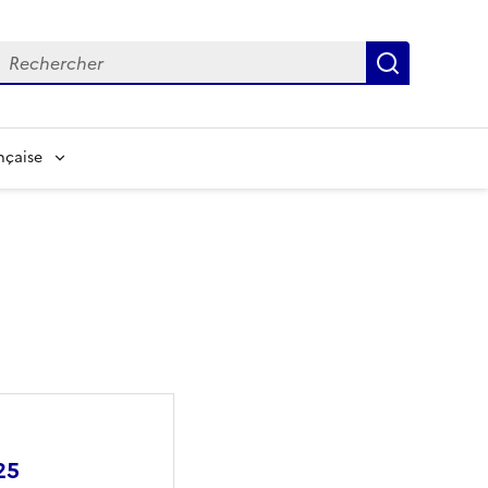
echerche
Recherch
nçaise
25