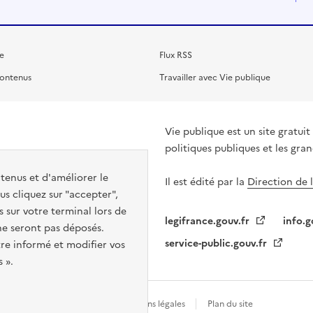
e
Flux RSS
contenus
Travailler avec Vie publique
Vie publique est un site gratu
politiques publiques et les gra
ntenus et d'améliorer le
Il est édité par la
Direction de 
s cliquez sur "accepter",
s sur votre terminal lors de
legifrance.gouv.fr
info.g
 ne seront pas déposés.
service-public.gouv.fr
re informé et modifier vos
 ».
Gestion des cookies
Mentions légales
Plan du site