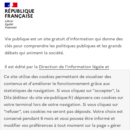
RÉPUBLIQUE
FRANÇAISE
Vie publique est un site gratuit d'information qui donne des
clés pour comprendre les politiques publiques et les grands
débats qui animent la société.
Il est édité par la
Direction de l'information légale et
administrative
.
Ce site utilise des cookies permettant de visualiser des
contenus et d'améliorer le fonctionnement grâce aux
statistiques de navigation. Si vous cliquez sur "accepter", la
legifrance.gouv.fr
info.gouv.fr
data.gouv.fr
Dila (éditeur du site vie-publique.fr) déposera ces cookies sur
service-public.gouv.fr
votre terminal lors de votre navigation. Si vous cliquez sur
"refuser", ces cookies ne seront pas déposés. Votre choix est
conservé pendant 6 mois et vous pouvez être informé et
modifier vos préférences à tout moment sur la page « gérer
Accessibilité : totalement conforme
Données personnelles