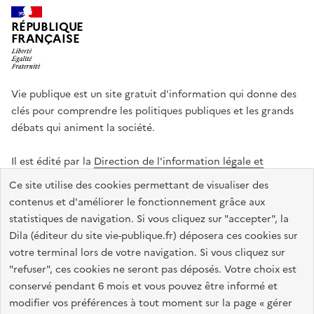
RÉPUBLIQUE
FRANÇAISE
Vie publique est un site gratuit d'information qui donne des
clés pour comprendre les politiques publiques et les grands
débats qui animent la société.
Il est édité par la
Direction de l'information légale et
administrative
.
Ce site utilise des cookies permettant de visualiser des
contenus et d'améliorer le fonctionnement grâce aux
statistiques de navigation. Si vous cliquez sur "accepter", la
legifrance.gouv.fr
info.gouv.fr
data.gouv.fr
Dila (éditeur du site vie-publique.fr) déposera ces cookies sur
service-public.gouv.fr
votre terminal lors de votre navigation. Si vous cliquez sur
"refuser", ces cookies ne seront pas déposés. Votre choix est
conservé pendant 6 mois et vous pouvez être informé et
modifier vos préférences à tout moment sur la page « gérer
Accessibilité : totalement conforme
Données personnelles