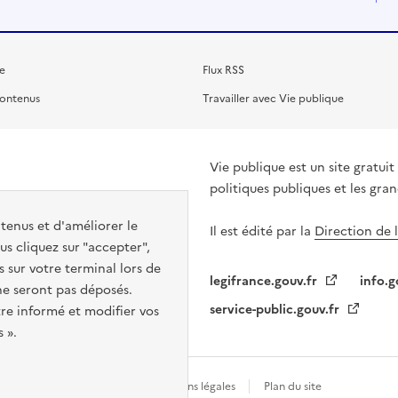
e
Flux RSS
contenus
Travailler avec Vie publique
Vie publique est un site gratu
politiques publiques et les gra
ntenus et d'améliorer le
Il est édité par la
Direction de 
s cliquez sur "accepter",
s sur votre terminal lors de
legifrance.gouv.fr
info.g
 ne seront pas déposés.
service-public.gouv.fr
re informé et modifier vos
 ».
Gestion des cookies
Mentions légales
Plan du site