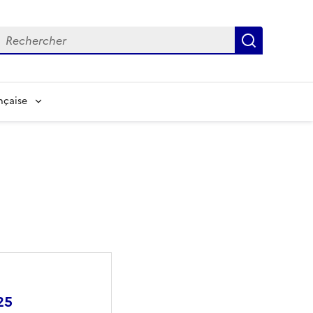
echerche
Recherch
nçaise
25