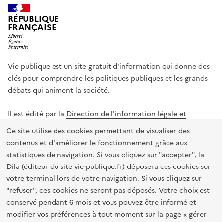
RÉPUBLIQUE
FRANÇAISE
Vie publique est un site gratuit d'information qui donne des
clés pour comprendre les politiques publiques et les grands
débats qui animent la société.
Il est édité par la
Direction de l'information légale et
administrative
.
Ce site utilise des cookies permettant de visualiser des
contenus et d'améliorer le fonctionnement grâce aux
statistiques de navigation. Si vous cliquez sur "accepter", la
legifrance.gouv.fr
info.gouv.fr
data.gouv.fr
Dila (éditeur du site vie-publique.fr) déposera ces cookies sur
service-public.gouv.fr
votre terminal lors de votre navigation. Si vous cliquez sur
"refuser", ces cookies ne seront pas déposés. Votre choix est
conservé pendant 6 mois et vous pouvez être informé et
modifier vos préférences à tout moment sur la page « gérer
Accessibilité : totalement conforme
Données personnelles