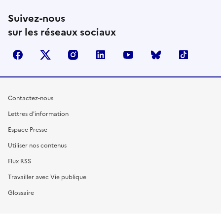
Suivez-nous
sur les réseaux sociaux
facebook
X (anciennement Twitter)
instagram
linkedin
youtube
Bluesky
TikTok
Contactez-nous
Lettres d'information
Espace Presse
Utiliser nos contenus
Flux RSS
Travailler avec Vie publique
Glossaire