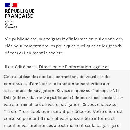
RÉPUBLIQUE
FRANÇAISE
Vie publique est un site gratuit d'information qui donne des
clés pour comprendre les politiques publiques et les grands
débats qui animent la société.
Il est édité par la
Direction de l'information légale et
administrative
.
Ce site utilise des cookies permettant de visualiser des
contenus et d'améliorer le fonctionnement grâce aux
statistiques de navigation. Si vous cliquez sur "accepter", la
legifrance.gouv.fr
info.gouv.fr
data.gouv.fr
Dila (éditeur du site vie-publique.fr) déposera ces cookies sur
service-public.gouv.fr
votre terminal lors de votre navigation. Si vous cliquez sur
"refuser", ces cookies ne seront pas déposés. Votre choix est
conservé pendant 6 mois et vous pouvez être informé et
modifier vos préférences à tout moment sur la page « gérer
Accessibilité : totalement conforme
Données personnelles