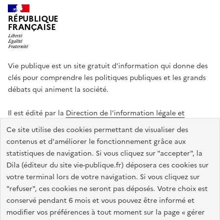
RÉPUBLIQUE
FRANÇAISE
Vie publique est un site gratuit d'information qui donne des
clés pour comprendre les politiques publiques et les grands
débats qui animent la société.
Il est édité par la
Direction de l'information légale et
administrative
.
Ce site utilise des cookies permettant de visualiser des
contenus et d'améliorer le fonctionnement grâce aux
statistiques de navigation. Si vous cliquez sur "accepter", la
legifrance.gouv.fr
info.gouv.fr
data.gouv.fr
Dila (éditeur du site vie-publique.fr) déposera ces cookies sur
service-public.gouv.fr
votre terminal lors de votre navigation. Si vous cliquez sur
"refuser", ces cookies ne seront pas déposés. Votre choix est
conservé pendant 6 mois et vous pouvez être informé et
modifier vos préférences à tout moment sur la page « gérer
Accessibilité : totalement conforme
Données personnelles