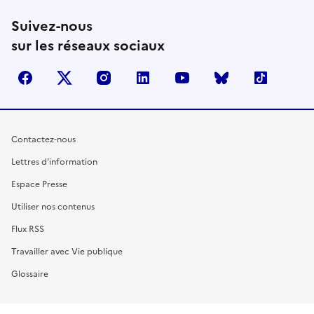
Suivez-nous
sur les réseaux sociaux
facebook
X (anciennement Twitter)
instagram
linkedin
youtube
Bluesky
TikTok
Contactez-nous
Lettres d'information
Espace Presse
Utiliser nos contenus
Flux RSS
Travailler avec Vie publique
Glossaire