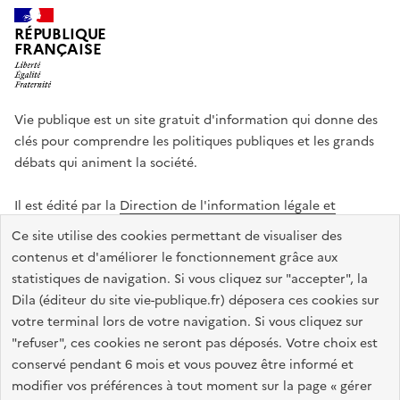
RÉPUBLIQUE
FRANÇAISE
Vie publique est un site gratuit d'information qui donne des
clés pour comprendre les politiques publiques et les grands
débats qui animent la société.
Il est édité par la
Direction de l'information légale et
administrative
.
Ce site utilise des cookies permettant de visualiser des
contenus et d'améliorer le fonctionnement grâce aux
statistiques de navigation. Si vous cliquez sur "accepter", la
legifrance.gouv.fr
info.gouv.fr
data.gouv.fr
Dila (éditeur du site vie-publique.fr) déposera ces cookies sur
service-public.gouv.fr
votre terminal lors de votre navigation. Si vous cliquez sur
"refuser", ces cookies ne seront pas déposés. Votre choix est
conservé pendant 6 mois et vous pouvez être informé et
modifier vos préférences à tout moment sur la page « gérer
Accessibilité : totalement conforme
Données personnelles