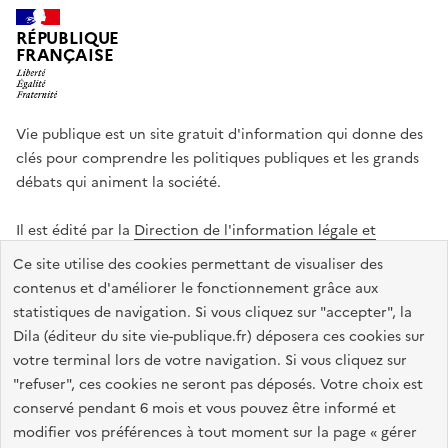
RÉPUBLIQUE
FRANÇAISE
Vie publique est un site gratuit d'information qui donne des
clés pour comprendre les politiques publiques et les grands
débats qui animent la société.
Il est édité par la
Direction de l'information légale et
administrative
.
Ce site utilise des cookies permettant de visualiser des
contenus et d'améliorer le fonctionnement grâce aux
statistiques de navigation. Si vous cliquez sur "accepter", la
legifrance.gouv.fr
info.gouv.fr
data.gouv.fr
Dila (éditeur du site vie-publique.fr) déposera ces cookies sur
service-public.gouv.fr
votre terminal lors de votre navigation. Si vous cliquez sur
"refuser", ces cookies ne seront pas déposés. Votre choix est
conservé pendant 6 mois et vous pouvez être informé et
modifier vos préférences à tout moment sur la page « gérer
Accessibilité : totalement conforme
Données personnelles