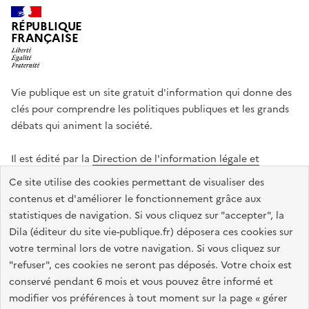
RÉPUBLIQUE
FRANÇAISE
Vie publique est un site gratuit d'information qui donne des
clés pour comprendre les politiques publiques et les grands
débats qui animent la société.
Il est édité par la
Direction de l'information légale et
administrative
.
Ce site utilise des cookies permettant de visualiser des
contenus et d'améliorer le fonctionnement grâce aux
statistiques de navigation. Si vous cliquez sur "accepter", la
legifrance.gouv.fr
info.gouv.fr
data.gouv.fr
Dila (éditeur du site vie-publique.fr) déposera ces cookies sur
service-public.gouv.fr
votre terminal lors de votre navigation. Si vous cliquez sur
"refuser", ces cookies ne seront pas déposés. Votre choix est
conservé pendant 6 mois et vous pouvez être informé et
modifier vos préférences à tout moment sur la page « gérer
Accessibilité : totalement conforme
Données personnelles