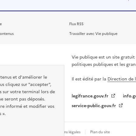
e
Flux RSS
contenus
Travailler avec Vie publique
Vie publique est un site gratu
politiques publiques et les gra
ntenus et d'améliorer le
Il est édité par la
Direction de 
s cliquez sur "accepter",
s sur votre terminal lors de
legifrance.gouv.fr
info.g
 ne seront pas déposés.
service-public.gouv.fr
re informé et modifier vos
 ».
Gestion des cookies
Mentions légales
Plan du site