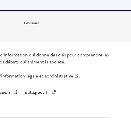
Glossaire
it d'information qui donne des clés pour comprendre les
nds débats qui animent la société.
l'information légale et administrative
.
ouv.fr
data.gouv.fr