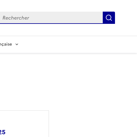
echerche
Recherch
nçaise
25