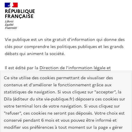
RÉPUBLIQUE
FRANÇAISE
Vie publique est un site gratuit d'information qui donne des
clés pour comprendre les politiques publiques et les grands
débats qui animent la société.
Il est édité par la
Direction de l'information légale et
administrative
.
Ce site utilise des cookies permettant de visualiser des
contenus et d'améliorer le fonctionnement grâce aux
statistiques de navigation. Si vous cliquez sur "accepter", la
legifrance.gouv.fr
info.gouv.fr
data.gouv.fr
Dila (éditeur du site vie-publique.fr) déposera ces cookies sur
service-public.gouv.fr
votre terminal lors de votre navigation. Si vous cliquez sur
"refuser", ces cookies ne seront pas déposés. Votre choix est
conservé pendant 6 mois et vous pouvez être informé et
modifier vos préférences à tout moment sur la page « gérer
Accessibilité : totalement conforme
Données personnelles