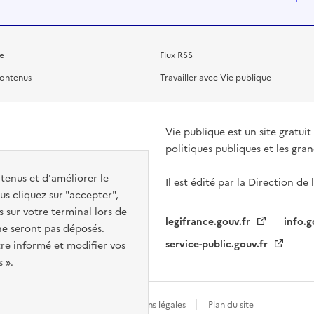
e
Flux RSS
contenus
Travailler avec Vie publique
Vie publique est un site gratu
politiques publiques et les gra
ntenus et d'améliorer le
Il est édité par la
Direction de 
s cliquez sur "accepter",
s sur votre terminal lors de
legifrance.gouv.fr
info.g
 ne seront pas déposés.
service-public.gouv.fr
re informé et modifier vos
 ».
Gestion des cookies
Mentions légales
Plan du site