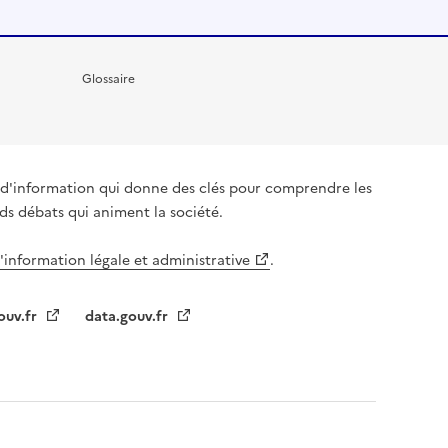
Glossaire
it d'information qui donne des clés pour comprendre les
nds débats qui animent la société.
l'information légale et administrative
.
ouv.fr
data.gouv.fr