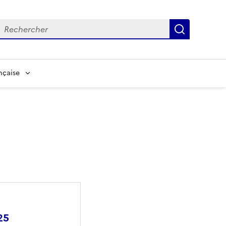
echerche
Recherch
nçaise
25