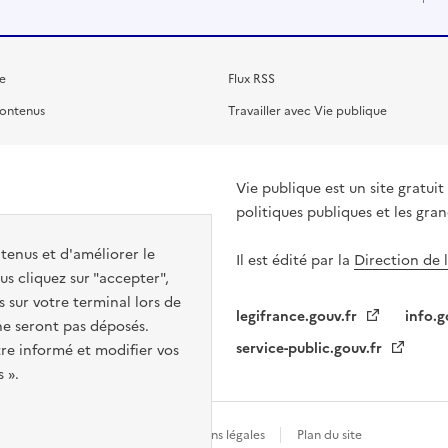
e
Flux RSS
contenus
Travailler avec Vie publique
Vie publique est un site gratu
politiques publiques et les gra
ntenus et d'améliorer le
Il est édité par la
Direction de 
s cliquez sur "accepter",
s sur votre terminal lors de
legifrance.gouv.fr
info.g
 ne seront pas déposés.
service-public.gouv.fr
re informé et modifier vos
 ».
Gestion des cookies
Mentions légales
Plan du site