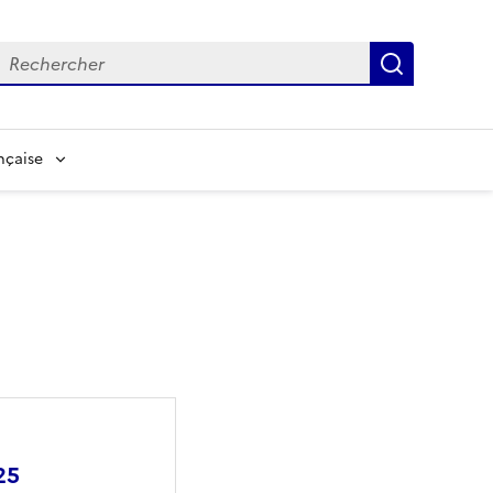
echerche
Recherch
nçaise
25