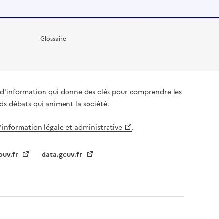
Glossaire
it d'information qui donne des clés pour comprendre les
nds débats qui animent la société.
l'information légale et administrative
.
ouv.fr
data.gouv.fr