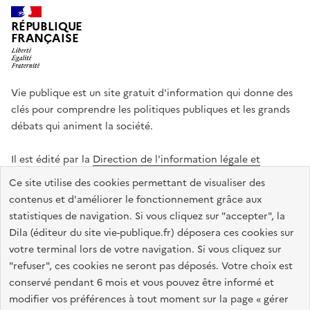
RÉPUBLIQUE
FRANÇAISE
Vie publique est un site gratuit d'information qui donne des
clés pour comprendre les politiques publiques et les grands
débats qui animent la société.
Il est édité par la
Direction de l'information légale et
administrative
.
Ce site utilise des cookies permettant de visualiser des
contenus et d'améliorer le fonctionnement grâce aux
statistiques de navigation. Si vous cliquez sur "accepter", la
legifrance.gouv.fr
info.gouv.fr
data.gouv.fr
Dila (éditeur du site vie-publique.fr) déposera ces cookies sur
service-public.gouv.fr
votre terminal lors de votre navigation. Si vous cliquez sur
"refuser", ces cookies ne seront pas déposés. Votre choix est
conservé pendant 6 mois et vous pouvez être informé et
modifier vos préférences à tout moment sur la page « gérer
Accessibilité : totalement conforme
Données personnelles