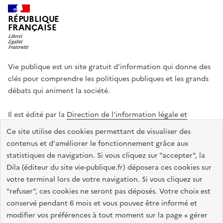
RÉPUBLIQUE
FRANÇAISE
Vie publique est un site gratuit d'information qui donne des
clés pour comprendre les politiques publiques et les grands
débats qui animent la société.
Il est édité par la
Direction de l'information légale et
administrative
.
Ce site utilise des cookies permettant de visualiser des
contenus et d'améliorer le fonctionnement grâce aux
statistiques de navigation. Si vous cliquez sur "accepter", la
legifrance.gouv.fr
info.gouv.fr
data.gouv.fr
Dila (éditeur du site vie-publique.fr) déposera ces cookies sur
service-public.gouv.fr
votre terminal lors de votre navigation. Si vous cliquez sur
"refuser", ces cookies ne seront pas déposés. Votre choix est
conservé pendant 6 mois et vous pouvez être informé et
modifier vos préférences à tout moment sur la page « gérer
Accessibilité : totalement conforme
Données personnelles