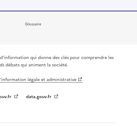
Glossaire
it d'information qui donne des clés pour comprendre les
nds débats qui animent la société.
l'information légale et administrative
.
ouv.fr
data.gouv.fr