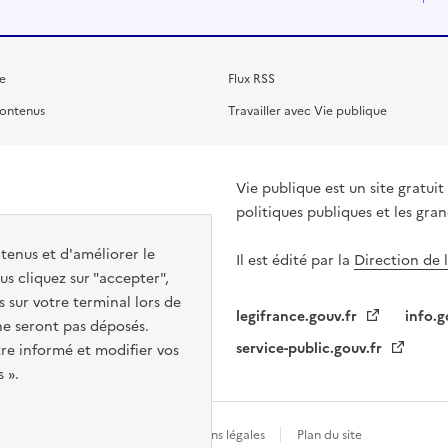
e
Flux RSS
contenus
Travailler avec Vie publique
Vie publique est un site gratu
politiques publiques et les gra
ntenus et d'améliorer le
Il est édité par la
Direction de 
s cliquez sur "accepter",
s sur votre terminal lors de
legifrance.gouv.fr
info.g
 ne seront pas déposés.
service-public.gouv.fr
re informé et modifier vos
 ».
Gestion des cookies
Mentions légales
Plan du site