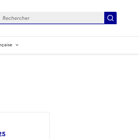
echerche
Recherch
nçaise
25