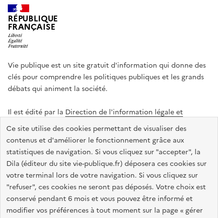
RÉPUBLIQUE
FRANÇAISE
Vie publique est un site gratuit d'information qui donne des
clés pour comprendre les politiques publiques et les grands
débats qui animent la société.
Il est édité par la
Direction de l'information légale et
administrative
.
Ce site utilise des cookies permettant de visualiser des
contenus et d'améliorer le fonctionnement grâce aux
statistiques de navigation. Si vous cliquez sur "accepter", la
legifrance.gouv.fr
info.gouv.fr
data.gouv.fr
Dila (éditeur du site vie-publique.fr) déposera ces cookies sur
service-public.gouv.fr
votre terminal lors de votre navigation. Si vous cliquez sur
"refuser", ces cookies ne seront pas déposés. Votre choix est
conservé pendant 6 mois et vous pouvez être informé et
modifier vos préférences à tout moment sur la page « gérer
Accessibilité : totalement conforme
Données personnelles