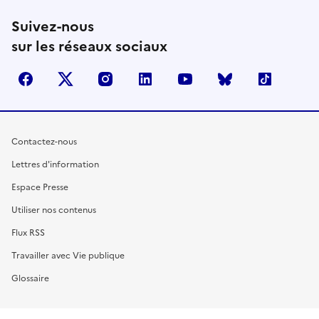
Suivez-nous
sur les réseaux sociaux
facebook
X (anciennement Twitter)
instagram
linkedin
youtube
Bluesky
TikTok
Contactez-nous
Lettres d'information
Espace Presse
Utiliser nos contenus
Flux RSS
Travailler avec Vie publique
Glossaire