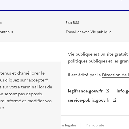
e
Flux RSS
contenus
Travailler avec Vie publique
Vie publique est un site gratu
politiques publiques et les gra
ntenus et d'améliorer le
Il est édité par la
Direction de 
s cliquez sur "accepter",
s sur votre terminal lors de
legifrance.gouv.fr
info.g
 ne seront pas déposés.
service-public.gouv.fr
re informé et modifier vos
 ».
Gestion des cookies
Mentions légales
Plan du site