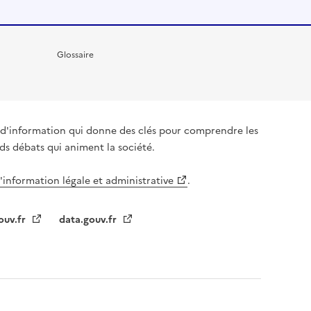
Glossaire
it d'information qui donne des clés pour comprendre les
nds débats qui animent la société.
l'information légale et administrative
.
ouv.fr
data.gouv.fr