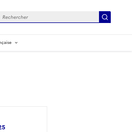
echerche
Recherch
nçaise
25