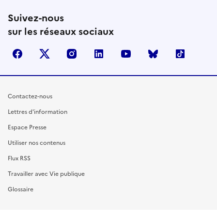
Suivez-nous
sur les réseaux sociaux
facebook
X (anciennement Twitter)
instagram
linkedin
youtube
Bluesky
TikTok
Contactez-nous
Lettres d'information
Espace Presse
Utiliser nos contenus
Flux RSS
Travailler avec Vie publique
Glossaire