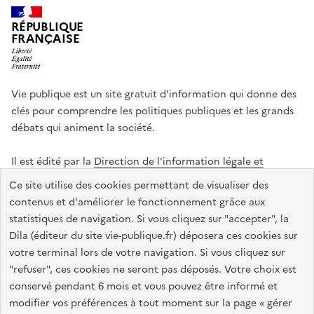
RÉPUBLIQUE
FRANÇAISE
Vie publique est un site gratuit d'information qui donne des
clés pour comprendre les politiques publiques et les grands
débats qui animent la société.
Il est édité par la
Direction de l'information légale et
administrative
.
Ce site utilise des cookies permettant de visualiser des
contenus et d'améliorer le fonctionnement grâce aux
statistiques de navigation. Si vous cliquez sur "accepter", la
legifrance.gouv.fr
info.gouv.fr
data.gouv.fr
Dila (éditeur du site vie-publique.fr) déposera ces cookies sur
service-public.gouv.fr
votre terminal lors de votre navigation. Si vous cliquez sur
"refuser", ces cookies ne seront pas déposés. Votre choix est
conservé pendant 6 mois et vous pouvez être informé et
modifier vos préférences à tout moment sur la page « gérer
Accessibilité : totalement conforme
Données personnelles