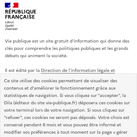
RÉPUBLIQUE
FRANÇAISE
Vie publique est un site gratuit d'information qui donne des
clés pour comprendre les politiques publiques et les grands
débats qui animent la société.
Il est édité par la
Direction de l'information légale et
administrative
.
Ce site utilise des cookies permettant de visualiser des
contenus et d'améliorer le fonctionnement grâce aux
statistiques de navigation. Si vous cliquez sur "accepter", la
legifrance.gouv.fr
info.gouv.fr
data.gouv.fr
Dila (éditeur du site vie-publique.fr) déposera ces cookies sur
service-public.gouv.fr
votre terminal lors de votre navigation. Si vous cliquez sur
"refuser", ces cookies ne seront pas déposés. Votre choix est
conservé pendant 6 mois et vous pouvez être informé et
modifier vos préférences à tout moment sur la page « gérer
Accessibilité : totalement conforme
Données personnelles