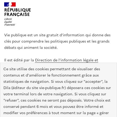
RÉPUBLIQUE
FRANÇAISE
Vie publique est un site gratuit d'information qui donne des
clés pour comprendre les politiques publiques et les grands
débats qui animent la société.
Il est édité par la
Direction de l'information légale et
administrative
.
Ce site utilise des cookies permettant de visualiser des
contenus et d'améliorer le fonctionnement grâce aux
statistiques de navigation. Si vous cliquez sur "accepter", la
legifrance.gouv.fr
info.gouv.fr
data.gouv.fr
Dila (éditeur du site vie-publique.fr) déposera ces cookies sur
service-public.gouv.fr
votre terminal lors de votre navigation. Si vous cliquez sur
"refuser", ces cookies ne seront pas déposés. Votre choix est
conservé pendant 6 mois et vous pouvez être informé et
modifier vos préférences à tout moment sur la page « gérer
Accessibilité : totalement conforme
Données personnelles