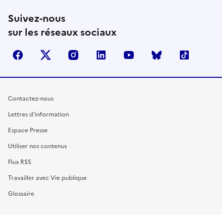
Suivez-nous
sur les réseaux sociaux
facebook
X (anciennement Twitter)
instagram
linkedin
youtube
Bluesky
TikTok
Contactez-nous
Lettres d'information
Espace Presse
Utiliser nos contenus
Flux RSS
Travailler avec Vie publique
Glossaire