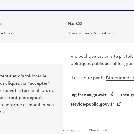
e
Flux RSS
contenus
Travailler avec Vie publique
Vie publique est un site gratu
politiques publiques et les gra
ntenus et d'améliorer le
Il est édité par la
Direction de 
s cliquez sur "accepter",
s sur votre terminal lors de
legifrance.gouv.fr
info.g
 ne seront pas déposés.
service-public.gouv.fr
re informé et modifier vos
 ».
Gestion des cookies
Mentions légales
Plan du site