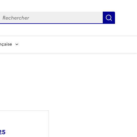
echerche
Recherch
nçaise
25