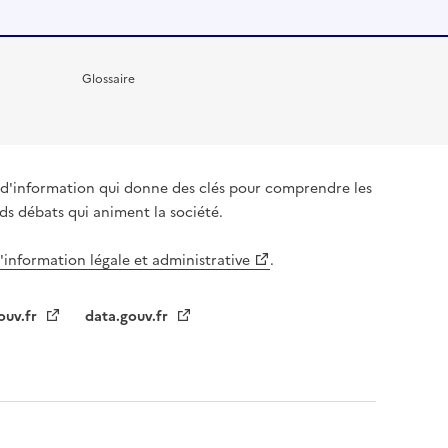
Glossaire
it d'information qui donne des clés pour comprendre les
nds débats qui animent la société.
l'information légale et administrative
.
ouv.fr
data.gouv.fr