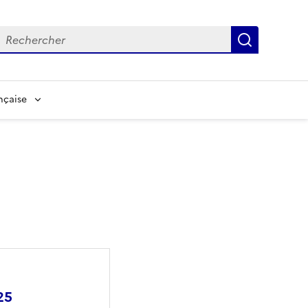
echerche
Recherch
nçaise
25