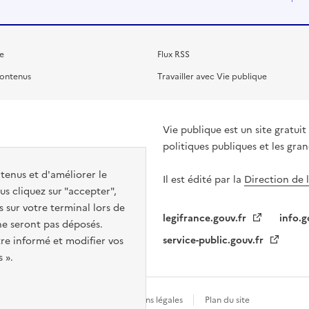
e
Flux RSS
contenus
Travailler avec Vie publique
Vie publique est un site gratu
politiques publiques et les gra
ntenus et d'améliorer le
Il est édité par la
Direction de 
s cliquez sur "accepter",
s sur votre terminal lors de
legifrance.gouv.fr
info.g
 ne seront pas déposés.
service-public.gouv.fr
re informé et modifier vos
 ».
Gestion des cookies
Mentions légales
Plan du site