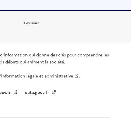
Glossaire
it d'information qui donne des clés pour comprendre les
nds débats qui animent la société.
l'information légale et administrative
.
ouv.fr
data.gouv.fr