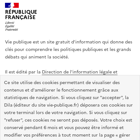
RÉPUBLIQUE
FRANÇAISE
Vie publique est un site gratuit d'information qui donne des
clés pour comprendre les politiques publiques et les grands
débats qui animent la société.
Il est édité par la
Direction de l'information légale et
administrative
.
Ce site utilise des cookies permettant de visualiser des
contenus et d'améliorer le fonctionnement grâce aux
statistiques de navigation. Si vous cliquez sur "accepter", la
legifrance.gouv.fr
info.gouv.fr
data.gouv.fr
Dila (éditeur du site vie-publique.fr) déposera ces cookies sur
service-public.gouv.fr
votre terminal lors de votre navigation. Si vous cliquez sur
"refuser", ces cookies ne seront pas déposés. Votre choix est
conservé pendant 6 mois et vous pouvez être informé et
modifier vos préférences à tout moment sur la page « gérer
Accessibilité : totalement conforme
Données personnelles