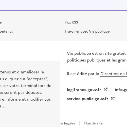
e
Flux RSS
contenus
Travailler avec Vie publique
Vie publique est un site gratu
politiques publiques et les gra
ntenus et d'améliorer le
Il est édité par la
Direction de 
s cliquez sur "accepter",
s sur votre terminal lors de
legifrance.gouv.fr
info.g
 ne seront pas déposés.
service-public.gouv.fr
re informé et modifier vos
 ».
Gestion des cookies
Mentions légales
Plan du site