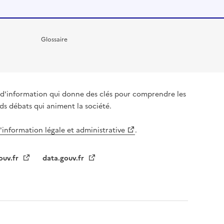
Glossaire
it d'information qui donne des clés pour comprendre les
nds débats qui animent la société.
l'information légale et administrative
.
ouv.fr
data.gouv.fr