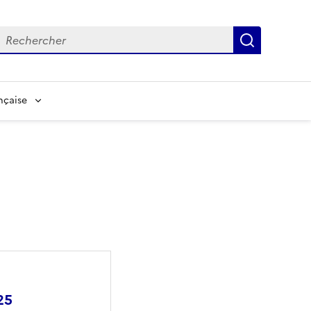
echerche
Recherch
nçaise
25