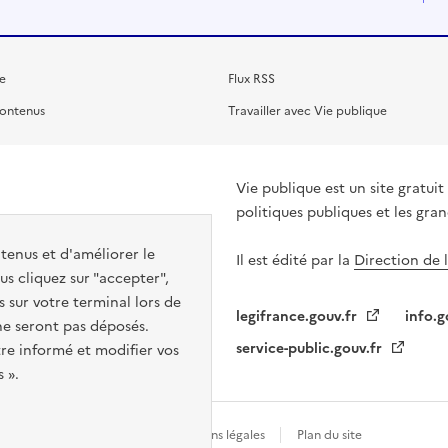
e
Flux RSS
contenus
Travailler avec Vie publique
Vie publique est un site gratu
politiques publiques et les gra
ntenus et d'améliorer le
Il est édité par la
Direction de 
s cliquez sur "accepter",
s sur votre terminal lors de
legifrance.gouv.fr
info.g
 ne seront pas déposés.
service-public.gouv.fr
re informé et modifier vos
 ».
Gestion des cookies
Mentions légales
Plan du site