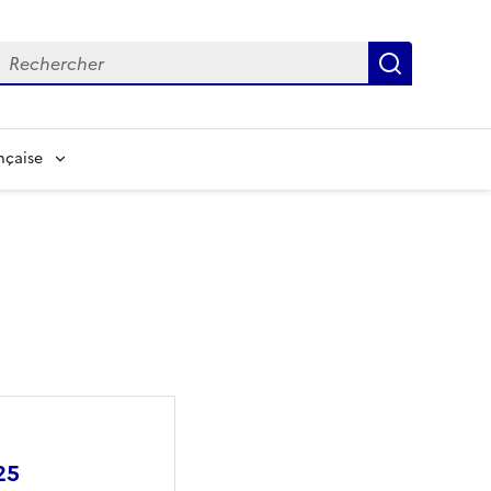
echerche
Recherch
nçaise
25