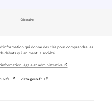
Glossaire
it d'information qui donne des clés pour comprendre les
nds débats qui animent la société.
l'information légale et administrative
.
ouv.fr
data.gouv.fr