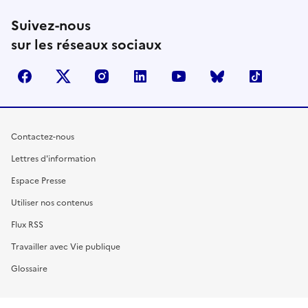
Suivez-nous
sur les réseaux sociaux
facebook
X (anciennement Twitter)
instagram
linkedin
youtube
Bluesky
TikTok
Contactez-nous
Lettres d'information
Espace Presse
Utiliser nos contenus
Flux RSS
Travailler avec Vie publique
Glossaire