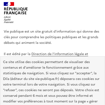
RÉPUBLIQUE
FRANÇAISE
Vie publique est un site gratuit d'information qui donne des
clés pour comprendre les politiques publiques et les grands
débats qui animent la société.
Il est édité par la
Direction de l'information légale et
administrative
.
Ce site utilise des cookies permettant de visualiser des
contenus et d'améliorer le fonctionnement grâce aux
statistiques de navigation. Si vous cliquez sur "accepter", la
legifrance.gouv.fr
info.gouv.fr
data.gouv.fr
Dila (éditeur du site vie-publique.fr) déposera ces cookies sur
service-public.gouv.fr
votre terminal lors de votre navigation. Si vous cliquez sur
"refuser", ces cookies ne seront pas déposés. Votre choix est
conservé pendant 6 mois et vous pouvez être informé et
modifier vos préférences à tout moment sur la page « gérer
Accessibilité : totalement conforme
Données personnelles