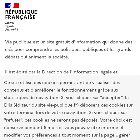
RÉPUBLIQUE
FRANÇAISE
Vie publique est un site gratuit d'information qui donne des
clés pour comprendre les politiques publiques et les grands
débats qui animent la société.
Il est édité par la
Direction de l'information légale et
administrative
.
Ce site utilise des cookies permettant de visualiser des
contenus et d'améliorer le fonctionnement grâce aux
statistiques de navigation. Si vous cliquez sur "accepter", la
legifrance.gouv.fr
info.gouv.fr
data.gouv.fr
Dila (éditeur du site vie-publique.fr) déposera ces cookies sur
service-public.gouv.fr
votre terminal lors de votre navigation. Si vous cliquez sur
"refuser", ces cookies ne seront pas déposés. Votre choix est
conservé pendant 6 mois et vous pouvez être informé et
modifier vos préférences à tout moment sur la page « gérer
Accessibilité : totalement conforme
Données personnelles