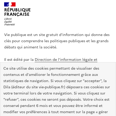
RÉPUBLIQUE
FRANÇAISE
Vie publique est un site gratuit d'information qui donne des
clés pour comprendre les politiques publiques et les grands
débats qui animent la société.
Il est édité par la
Direction de l'information légale et
administrative
.
Ce site utilise des cookies permettant de visualiser des
contenus et d'améliorer le fonctionnement grâce aux
statistiques de navigation. Si vous cliquez sur "accepter", la
legifrance.gouv.fr
info.gouv.fr
data.gouv.fr
Dila (éditeur du site vie-publique.fr) déposera ces cookies sur
service-public.gouv.fr
votre terminal lors de votre navigation. Si vous cliquez sur
"refuser", ces cookies ne seront pas déposés. Votre choix est
conservé pendant 6 mois et vous pouvez être informé et
modifier vos préférences à tout moment sur la page « gérer
Accessibilité : totalement conforme
Données personnelles