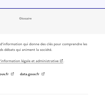
Glossaire
it d'information qui donne des clés pour comprendre les
nds débats qui animent la société.
l'information légale et administrative
.
ouv.fr
data.gouv.fr