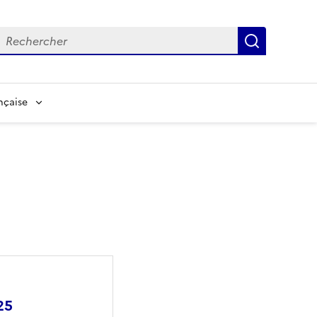
echerche
Recherch
nçaise
25