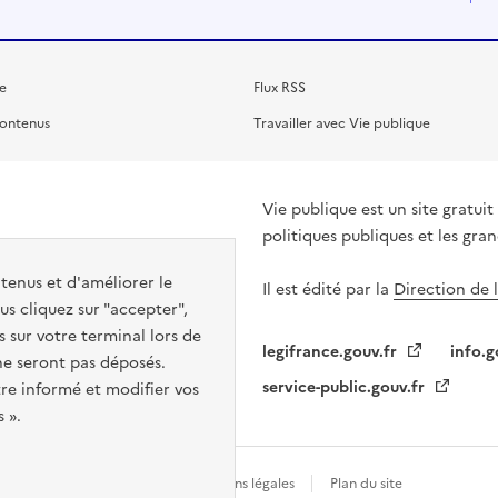
e
Flux RSS
contenus
Travailler avec Vie publique
Vie publique est un site gratu
politiques publiques et les gra
ntenus et d'améliorer le
Il est édité par la
Direction de 
s cliquez sur "accepter",
s sur votre terminal lors de
legifrance.gouv.fr
info.g
 ne seront pas déposés.
service-public.gouv.fr
re informé et modifier vos
 ».
Gestion des cookies
Mentions légales
Plan du site