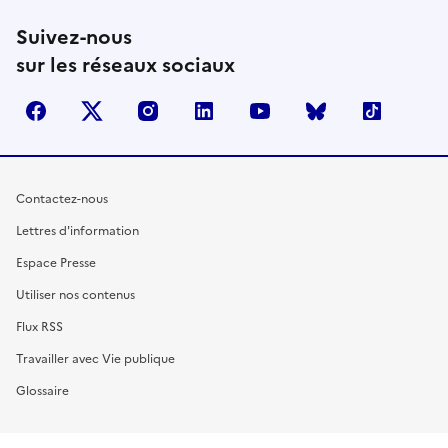
Suivez-nous
sur les réseaux sociaux
facebook
X (anciennement Twitter)
instagram
linkedin
youtube
Bluesky
TikTok
Contactez-nous
Lettres d'information
Espace Presse
Utiliser nos contenus
Flux RSS
Travailler avec Vie publique
Glossaire