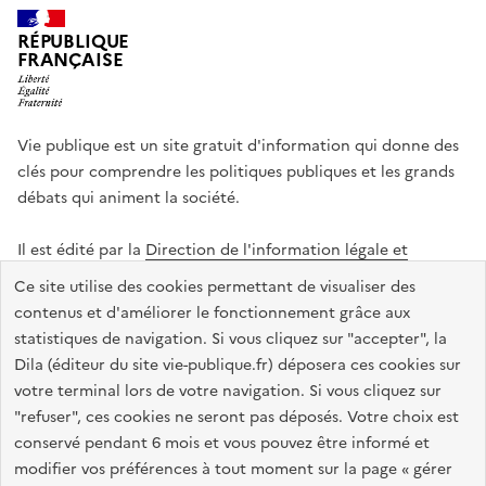
RÉPUBLIQUE
FRANÇAISE
Vie publique est un site gratuit d'information qui donne des
clés pour comprendre les politiques publiques et les grands
débats qui animent la société.
Il est édité par la
Direction de l'information légale et
administrative
.
Ce site utilise des cookies permettant de visualiser des
contenus et d'améliorer le fonctionnement grâce aux
statistiques de navigation. Si vous cliquez sur "accepter", la
legifrance.gouv.fr
info.gouv.fr
data.gouv.fr
Dila (éditeur du site vie-publique.fr) déposera ces cookies sur
service-public.gouv.fr
votre terminal lors de votre navigation. Si vous cliquez sur
"refuser", ces cookies ne seront pas déposés. Votre choix est
conservé pendant 6 mois et vous pouvez être informé et
modifier vos préférences à tout moment sur la page « gérer
Accessibilité : totalement conforme
Données personnelles