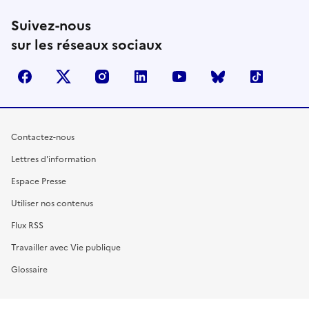
Suivez-nous
sur les réseaux sociaux
facebook
X (anciennement Twitter)
instagram
linkedin
youtube
Bluesky
TikTok
Contactez-nous
Lettres d'information
Espace Presse
Utiliser nos contenus
Flux RSS
Travailler avec Vie publique
Glossaire