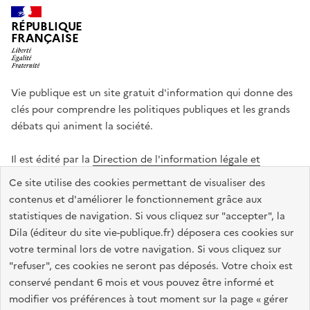
RÉPUBLIQUE
FRANÇAISE
Vie publique est un site gratuit d'information qui donne des
clés pour comprendre les politiques publiques et les grands
débats qui animent la société.
Il est édité par la
Direction de l'information légale et
administrative
.
Ce site utilise des cookies permettant de visualiser des
contenus et d'améliorer le fonctionnement grâce aux
statistiques de navigation. Si vous cliquez sur "accepter", la
legifrance.gouv.fr
info.gouv.fr
data.gouv.fr
Dila (éditeur du site vie-publique.fr) déposera ces cookies sur
service-public.gouv.fr
votre terminal lors de votre navigation. Si vous cliquez sur
"refuser", ces cookies ne seront pas déposés. Votre choix est
conservé pendant 6 mois et vous pouvez être informé et
modifier vos préférences à tout moment sur la page « gérer
Accessibilité : totalement conforme
Données personnelles