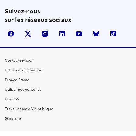
Suivez-nous
sur les réseaux sociaux
facebook
X (anciennement Twitter)
instagram
linkedin
youtube
Bluesky
TikTok
Contactez-nous
Lettres d'information
Espace Presse
Utiliser nos contenus
Flux RSS
Travailler avec Vie publique
Glossaire