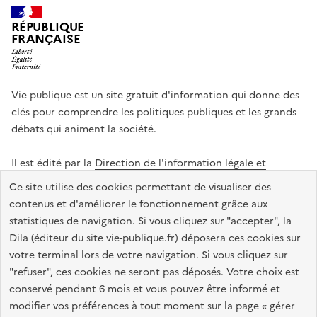
RÉPUBLIQUE
FRANÇAISE
Vie publique est un site gratuit d'information qui donne des
clés pour comprendre les politiques publiques et les grands
débats qui animent la société.
Il est édité par la
Direction de l'information légale et
administrative
.
Ce site utilise des cookies permettant de visualiser des
contenus et d'améliorer le fonctionnement grâce aux
statistiques de navigation. Si vous cliquez sur "accepter", la
legifrance.gouv.fr
info.gouv.fr
data.gouv.fr
Dila (éditeur du site vie-publique.fr) déposera ces cookies sur
service-public.gouv.fr
votre terminal lors de votre navigation. Si vous cliquez sur
"refuser", ces cookies ne seront pas déposés. Votre choix est
conservé pendant 6 mois et vous pouvez être informé et
modifier vos préférences à tout moment sur la page « gérer
Accessibilité : totalement conforme
Données personnelles