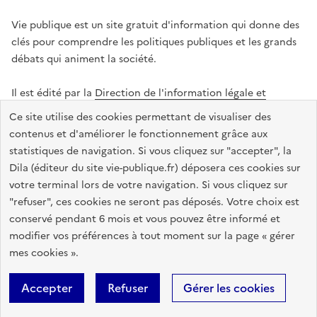
Vie publique est un site gratuit d'information qui donne des
clés pour comprendre les politiques publiques et les grands
débats qui animent la société.
Il est édité par la
Direction de l'information légale et
administrative
.
Ce site utilise des cookies permettant de visualiser des
contenus et d'améliorer le fonctionnement grâce aux
statistiques de navigation. Si vous cliquez sur "accepter", la
legifrance.gouv.fr
info.gouv.fr
data.gouv.fr
Dila (éditeur du site vie-publique.fr) déposera ces cookies sur
service-public.gouv.fr
votre terminal lors de votre navigation. Si vous cliquez sur
"refuser", ces cookies ne seront pas déposés. Votre choix est
conservé pendant 6 mois et vous pouvez être informé et
modifier vos préférences à tout moment sur la page « gérer
Accessibilité : totalement conforme
Données personnelles
mes cookies ».
Gestion des cookies
Mentions légales
Plan du site
Accepter
Refuser
Gérer les cookies
Sauf mention contraire, tous les textes de ce site sont sous
licence
etalab-2.0