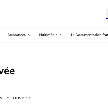
R
Ressources
Multimédia
La Documentation fra
vée
t introuvable.