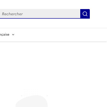
echerche
Recherch
nçaise