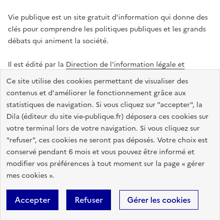
Vie publique est un site gratuit d'information qui donne des
clés pour comprendre les politiques publiques et les grands
débats qui animent la société.
Il est édité par la
Direction de l'information légale et
administrative
.
Ce site utilise des cookies permettant de visualiser des
contenus et d'améliorer le fonctionnement grâce aux
statistiques de navigation. Si vous cliquez sur "accepter", la
legifrance.gouv.fr
info.gouv.fr
data.gouv.fr
Dila (éditeur du site vie-publique.fr) déposera ces cookies sur
service-public.gouv.fr
votre terminal lors de votre navigation. Si vous cliquez sur
"refuser", ces cookies ne seront pas déposés. Votre choix est
conservé pendant 6 mois et vous pouvez être informé et
modifier vos préférences à tout moment sur la page « gérer
Accessibilité : totalement conforme
Données personnelles
mes cookies ».
Gestion des cookies
Mentions légales
Plan du site
Accepter
Refuser
Gérer les cookies
Sauf mention contraire, tous les textes de ce site sont sous
licence
etalab-2.0