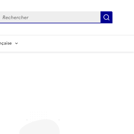
echerche
Recherch
nçaise