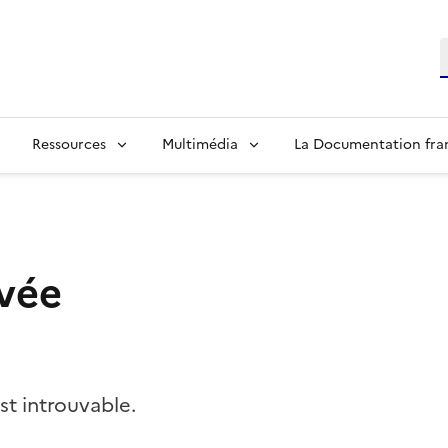
R
Ressources
Multimédia
La Documentation fra
vée
t introuvable.