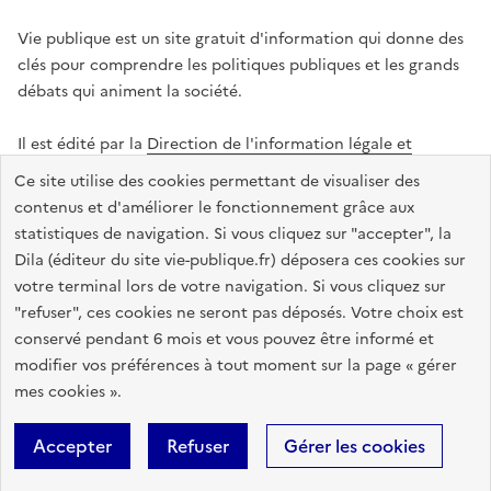
Vie publique est un site gratuit d'information qui donne des
clés pour comprendre les politiques publiques et les grands
débats qui animent la société.
Il est édité par la
Direction de l'information légale et
administrative
.
Ce site utilise des cookies permettant de visualiser des
contenus et d'améliorer le fonctionnement grâce aux
statistiques de navigation. Si vous cliquez sur "accepter", la
legifrance.gouv.fr
info.gouv.fr
data.gouv.fr
Dila (éditeur du site vie-publique.fr) déposera ces cookies sur
service-public.gouv.fr
votre terminal lors de votre navigation. Si vous cliquez sur
"refuser", ces cookies ne seront pas déposés. Votre choix est
conservé pendant 6 mois et vous pouvez être informé et
modifier vos préférences à tout moment sur la page « gérer
Accessibilité : totalement conforme
Données personnelles
mes cookies ».
Gestion des cookies
Mentions légales
Plan du site
Accepter
Refuser
Gérer les cookies
Sauf mention contraire, tous les textes de ce site sont sous
licence
etalab-2.0