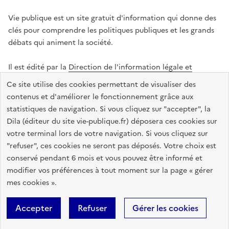
Vie publique est un site gratuit d'information qui donne des
clés pour comprendre les politiques publiques et les grands
débats qui animent la société.
Il est édité par la
Direction de l'information légale et
administrative
.
Ce site utilise des cookies permettant de visualiser des
contenus et d'améliorer le fonctionnement grâce aux
statistiques de navigation. Si vous cliquez sur "accepter", la
legifrance.gouv.fr
info.gouv.fr
data.gouv.fr
Dila (éditeur du site vie-publique.fr) déposera ces cookies sur
service-public.gouv.fr
votre terminal lors de votre navigation. Si vous cliquez sur
"refuser", ces cookies ne seront pas déposés. Votre choix est
conservé pendant 6 mois et vous pouvez être informé et
modifier vos préférences à tout moment sur la page « gérer
Accessibilité : totalement conforme
Données personnelles
mes cookies ».
Gestion des cookies
Mentions légales
Plan du site
Accepter
Refuser
Gérer les cookies
Sauf mention contraire, tous les textes de ce site sont sous
licence
etalab-2.0