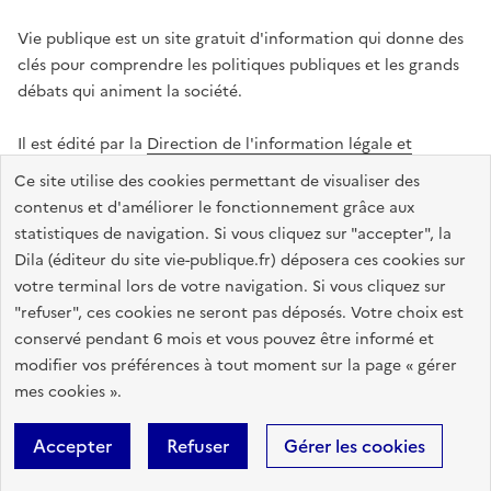
Vie publique est un site gratuit d'information qui donne des
clés pour comprendre les politiques publiques et les grands
débats qui animent la société.
Il est édité par la
Direction de l'information légale et
administrative
.
Ce site utilise des cookies permettant de visualiser des
contenus et d'améliorer le fonctionnement grâce aux
statistiques de navigation. Si vous cliquez sur "accepter", la
legifrance.gouv.fr
info.gouv.fr
data.gouv.fr
Dila (éditeur du site vie-publique.fr) déposera ces cookies sur
service-public.gouv.fr
votre terminal lors de votre navigation. Si vous cliquez sur
"refuser", ces cookies ne seront pas déposés. Votre choix est
conservé pendant 6 mois et vous pouvez être informé et
modifier vos préférences à tout moment sur la page « gérer
Accessibilité : totalement conforme
Données personnelles
mes cookies ».
Gestion des cookies
Mentions légales
Plan du site
Accepter
Refuser
Gérer les cookies
Sauf mention contraire, tous les textes de ce site sont sous
licence
etalab-2.0